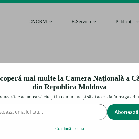
CNCRM
E-Servicii
Publicaţii
coperă mai multe la Camera Naţională a Că
din Republica Moldova
onează-te acum ca să citești în continuare și să ai acces la întreaga arhi
Abonează
Continuă lectura
 beneficiarii săi. Acum ne puteţi contacta
35