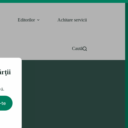
Editorilor
Achitare servicii
Caută
rţii
vă.
-te