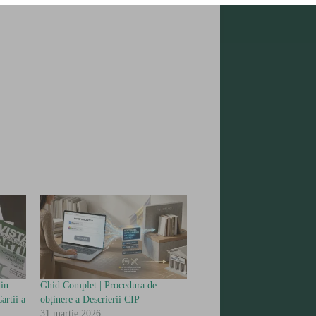
in
Ghid Complet | Procedura de
artii a
obținere a Descrierii CIP
31 martie 2026