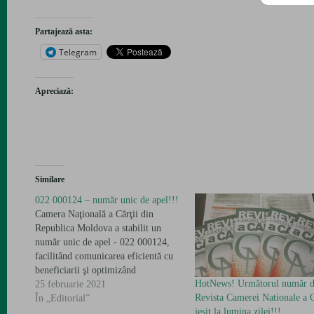
Partajează asta:
Telegram
Apreciază:
Similare
022 000124 – număr unic de apel!!!
Camera Naţională a Cărţii din
Republica Moldova a stabilit un
număr unic de apel - 022 000124,
facilitând comunicarea eficientă cu
beneficiarii şi optimizând
HotNews! Următorul număr d
cheltuielile. Detalii - Contacte
25 februarie 2021
Revista Camerei Nationale a C
În „Editorial”
ieșit la lumina zilei!!!