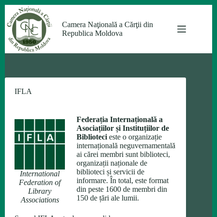
Sari
la
Camera Naţională a Cărţii din
conținut
Republica Moldova
IFLA
Federația Internațională a
Asociațiilor și Instituțiilor de
Biblioteci
este o organizație
internațională neguvernamentală
ai cărei membri sunt biblioteci,
organizații naționale de
biblioteci și servicii de
International
informare. În total, este format
Federation of
din peste 1600 de membri din
Library
150 de țări ale lumii.
Associations