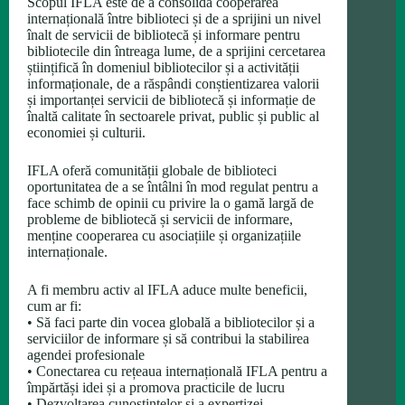
Scopul IFLA este de a consolida cooperarea
internațională între biblioteci și de a sprijini un nivel
înalt de servicii de bibliotecă și informare pentru
bibliotecile din întreaga lume, de a sprijini cercetarea
științifică în domeniul bibliotecilor și a activității
informaționale, de a răspândi conștientizarea valorii
și importanței servicii de bibliotecă și informație de
înaltă calitate în sectoarele privat, public și public al
economiei și culturii.
IFLA oferă comunității globale de biblioteci
oportunitatea de a se întâlni în mod regulat pentru a
face schimb de opinii cu privire la o gamă largă de
probleme de bibliotecă și servicii de informare,
menține cooperarea cu asociațiile și organizațiile
internaționale.
A fi membru activ al IFLA aduce multe beneficii,
cum ar fi:
• Să faci parte din vocea globală a bibliotecilor și a
serviciilor de informare și să contribui la stabilirea
agendei profesionale
• Conectarea cu rețeaua internațională IFLA pentru a
împărtăși idei și a promova practicile de lucru
• Dezvoltarea cunoștințelor și a expertizei