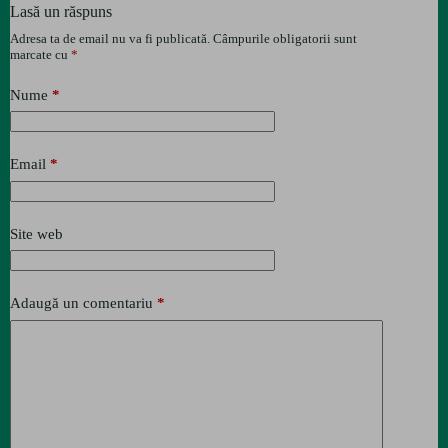
Lasă un răspuns
Adresa ta de email nu va fi publicată.
Câmpurile obligatorii sunt
marcate cu
*
Nume
*
Email
*
Site web
Adaugă un comentariu
*