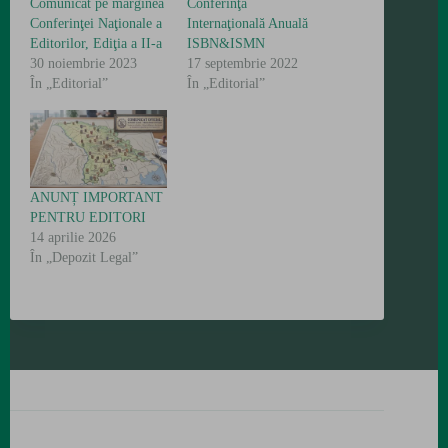
Comunicat pe marginea
Conferinţa
Conferinţei Naţionale a
Internaţională Anuală
Editorilor, Ediţia a II-a
ISBN&ISMN
30 noiembrie 2023
17 septembrie 2022
În „Editorial”
În „Editorial”
ANUNȚ IMPORTANT
PENTRU EDITORI
14 aprilie 2026
În „Depozit Legal”