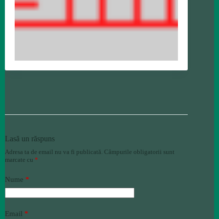
Lasă un răspuns
Adresa ta de email nu va fi publicată.
Câmpurile obligatorii sunt
marcate cu
*
Nume
*
Email
*