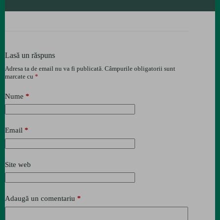
Lasă un răspuns
Adresa ta de email nu va fi publicată.
Câmpurile obligatorii sunt
marcate cu
*
Nume
*
Email
*
Site web
Adaugă un comentariu
*