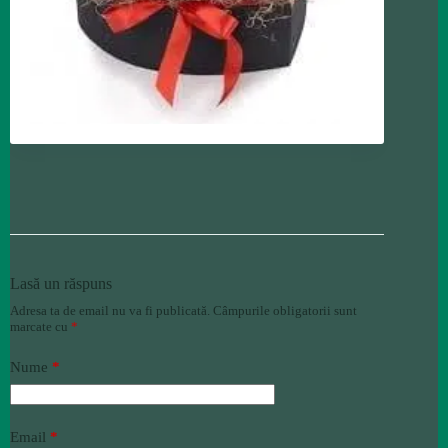
Lasă un răspuns
Adresa ta de email nu va fi publicată.
Câmpurile obligatorii sunt
marcate cu
*
Nume
*
Email
*