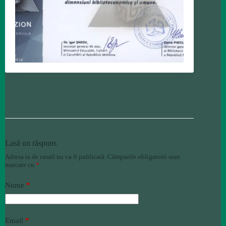
Lasă un răspuns
Adresa ta de email nu va fi publicată.
Câmpurile obligatorii sunt
marcate cu
*
Nume
*
Email
*