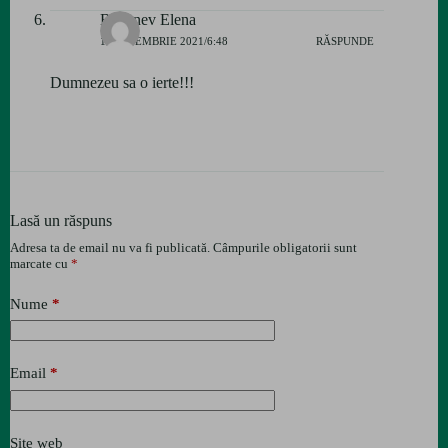
Badanev Elena
17 NOIEMBRIE 2021/6:48
RĂSPUNDE
Dumnezeu sa o ierte!!!
Lasă un răspuns
Adresa ta de email nu va fi publicată.
Câmpurile obligatorii sunt
marcate cu
*
Nume
*
Email
*
Site web