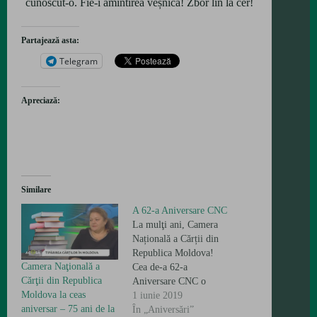
cunoscut-o. Fie-i amintirea veșnică! Zbor lin la cer!
Partajează asta:
Telegram
Apreciază:
Similare
A 62-a Aniversare CNC
La mulţi ani, Camera
Națională a Cărții din
Republica Moldova!
Camera Naţională a
Cea de-a 62-a
Cărţii din Republica
Aniversare CNC o
Moldova la ceas
sărbătorește intr-o noua
1 iunie 2019
aniversar – 75 ani de la
haina, având in frunte
În „Aniversări”