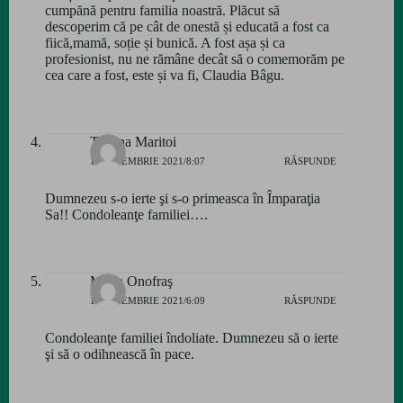
cumpănă pentru familia noastră. Plăcut să
descoperim că pe cât de onestă și educată a fost ca
fiică,mamă, soție și bunică. A fost așa și ca
profesionist, nu ne rămâne decât să o comemorăm pe
cea care a fost, este și va fi, Claudia Bâgu.
Tatiana Maritoi
14 NOIEMBRIE 2021/8:07
RĂSPUNDE
Dumnezeu s-o ierte şi s-o primeasca în Împaraţia
Sa!! Condoleanţe familiei….
Maria Onofraş
15 NOIEMBRIE 2021/6:09
RĂSPUNDE
Condoleanţe familiei îndoliate. Dumnezeu să o ierte
şi să o odihnească în pace.