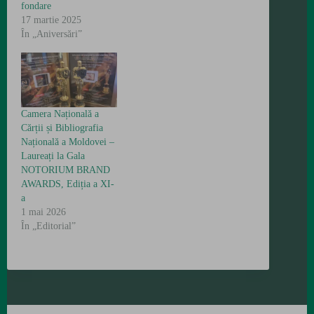
fondare
un nou director -
17 martie 2025
Renata Cozonac -
În „Aniversări”
manager, cu planuri
ambițioase pentru
viitorul ei, care la
investirea in funcție a
reliefat rolul Camerei
Naţionale a Cărţii
Camera Națională a
pentru…
Cărții și Bibliografia
Națională a Moldovei –
Laureați la Gala
NOTORIUM BRAND
AWARDS, Ediția a XI-
a
1 mai 2026
În „Editorial”