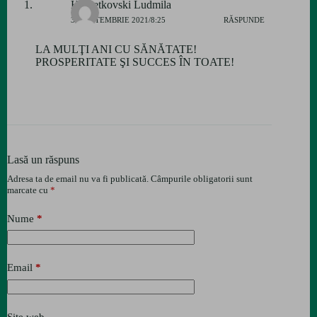
Hometkovski Ludmila
asigurare a procesului
30 SEPTEMBRIE 2021/8:25
RĂSPUNDE
cu instrumente…
LA MULŢI ANI CU SĂNĂTATE!
PROSPERITATE ŞI SUCCES ÎN TOATE!
Lasă un răspuns
Adresa ta de email nu va fi publicată.
Câmpurile obligatorii sunt
marcate cu
*
Nume
*
Email
*
Site web