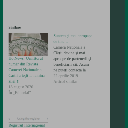
Similare
Suntem şi mai apropape
de tine…
Camera Naţională a
Cărţii devine şi mai
HotNews! Următorul
aproape de partenerii şi
număr din Revista
beneficiarii săi. Acum
Camerei Nationale a
ne puteţi contacta la
Cartii a ieșit la lumina
număr Moldcell 076
22 aprilie 2019
zilei!!!
066 453 şi la număr
Articol similar
18 august 2020
Orange 069 555 435
În „Editorial”
Registrul Internaţional