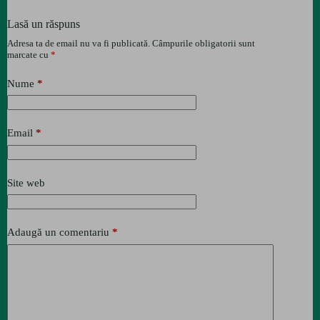
Lasă un răspuns
Adresa ta de email nu va fi publicată.
Câmpurile obligatorii sunt
marcate cu
*
Nume
*
Email
*
Site web
Adaugă un comentariu
*