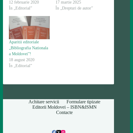
12 februarie 2020
17 martie 2025
În „Editorial”
În „Drepturi de autor”
Aparitii editoriale
„Bibliografia Nationala
a Moldovei”!
18 august 2020
În „Editorial”
Achitare servicii
Formulare tipizate
Editorii Moldovei – ISBN&ISMN
Contacte