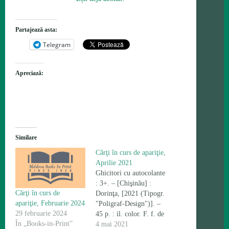
Partajează asta:
Telegram
Apreciază:
Similare
Cărţi în curs de apariţie,
Aprilie 2021
Ghicitori cu autocolante
: 3+. – [Chişinău] :
Cărţi în curs de
Dorinţa, [2021 (Tipogr.
apariţie, Februarie 2024
"Poligraf-Design")]. –
29 februarie 2024
45 p. : il. color. F. f. de
În „Books-in-Print”
tit. – 500 ex. ISBN
4 mai 2021