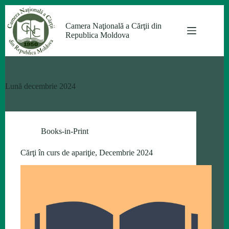
Sari
la
Camera Naţională a Cărţii din
conținut
Republica Moldova
Lună
decembrie 2024
Books-in-Print
Cărţi în curs de apariţie, Decembrie 2024