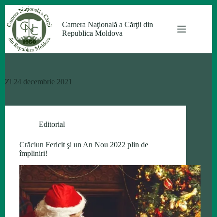
Sari
la
Camera Naţională a Cărţii din
conținut
Republica Moldova
Zi
24 decembrie 2021
Editorial
Crăciun Fericit şi un An Nou 2022 plin de
împliniri!